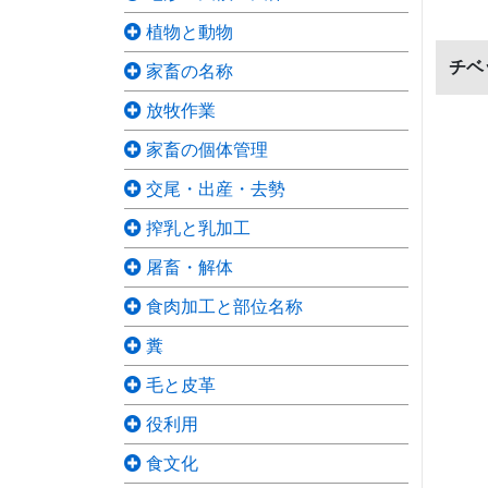
植物と動物
チベ
家畜の名称
放牧作業
家畜の個体管理
交尾・出産・去勢
搾乳と乳加工
屠畜・解体
食肉加工と部位名称
糞
毛と皮革
役利用
食文化