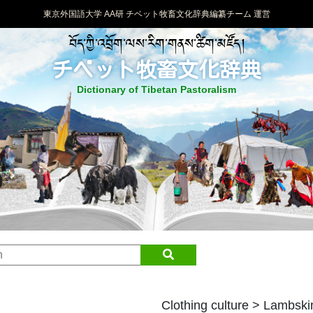
東京外国語大学 AA研 チベット牧畜文化辞典編纂チーム 運営
བོད་ཀྱི་འབྲོག་ལས་རིག་གནས་ཚིག་མཛོད།
チベット牧畜文化辞典
Dictionary of Tibetan Pastoralism
Clothing culture > Lambski