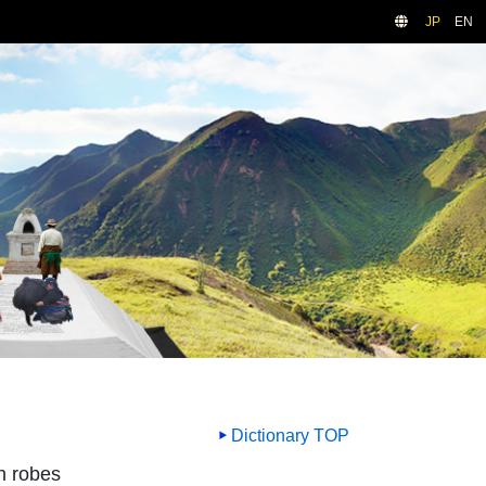
JP
EN
Dictionary TOP
n robes