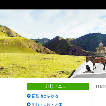
分類メニュー
宿営地と放牧地
地形・天候・天体