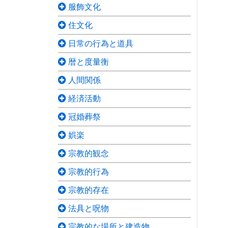
服飾文化
住文化
日常の行為と道具
暦と度量衡
人間関係
経済活動
冠婚葬祭
娯楽
宗教的観念
宗教的行為
宗教的存在
法具と呪物
宗教的な場所と建造物