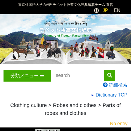
東京外国語大学 AA研 チベット牧畜文化辞典編纂チーム 運営
JP
EN
བོད་ཀྱི་འབྲོག་ལས་རིག་གནས་ཚིག་མཛོད།
チベット牧畜文化辞典
Dictionary of Tibetan Pastoralism
分類メニュー
詳細検索
Dictionary TOP
Clothing culture > Robes and clothes > Parts of
robes and clothes
No entry