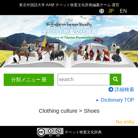
東京外国語大学 AA研 チベット牧畜文化辞典編纂チーム 運営
JP
EN
བོད་ཀྱི་འབྲོག་ལས་རིག་གནས་ཚིག་མཛོད།
チベット牧畜文化辞典
Dictionary of Tibetan Pastoralism
分類メニュー
詳細検索
Dictionary TOP
Clothing culture > Shoes
No entry
チベット牧畜文化辞典