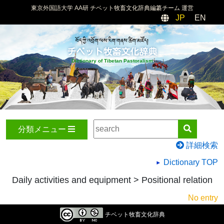
東京外国語大学 AA研 チベット牧畜文化辞典編纂チーム 運営
JP
EN
བོད་ཀྱི་འབྲོག་ལས་རིག་གནས་ཚིག་མཛོད།
チベット牧畜文化辞典
Dictionary of Tibetan Pastoralism
分類メニュー
詳細検索
Dictionary TOP
Daily activities and equipment > Positional relation
No entry
チベット牧畜文化辞典