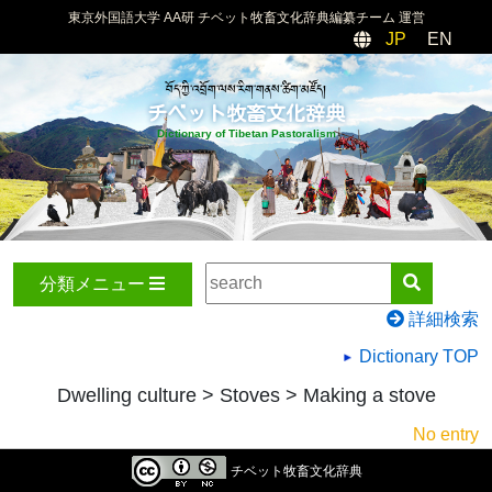
東京外国語大学 AA研 チベット牧畜文化辞典編纂チーム 運営
JP
EN
བོད་ཀྱི་འབྲོག་ལས་རིག་གནས་ཚིག་མཛོད།
チベット牧畜文化辞典
Dictionary of Tibetan Pastoralism
分類メニュー
詳細検索
Dictionary TOP
Dwelling culture > Stoves > Making a stove
No entry
チベット牧畜文化辞典