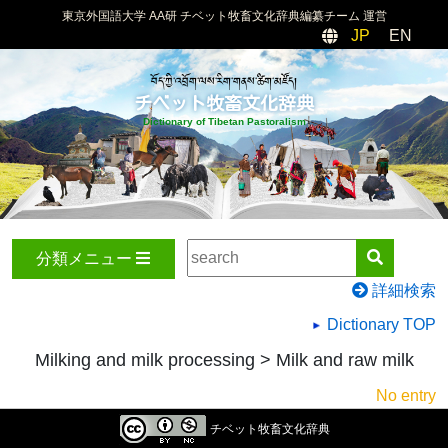
東京外国語大学 AA研 チベット牧畜文化辞典編纂チーム 運営
JP
EN
བོད་ཀྱི་འབྲོག་ལས་རིག་གནས་ཚིག་མཛོད།
チベット牧畜文化辞典
Dictionary of Tibetan Pastoralism
分類メニュー
詳細検索
Dictionary TOP
Milking and milk processing > Milk and raw milk
No entry
チベット牧畜文化辞典