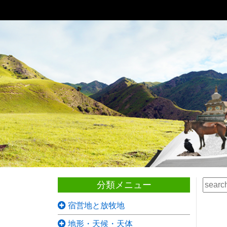
分類メニュー
宿営地と放牧地
地形・天候・天体