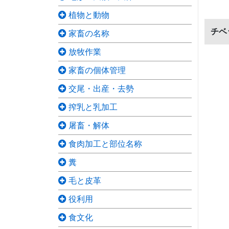
植物と動物
チベ
家畜の名称
放牧作業
家畜の個体管理
交尾・出産・去勢
搾乳と乳加工
屠畜・解体
食肉加工と部位名称
糞
毛と皮革
役利用
食文化