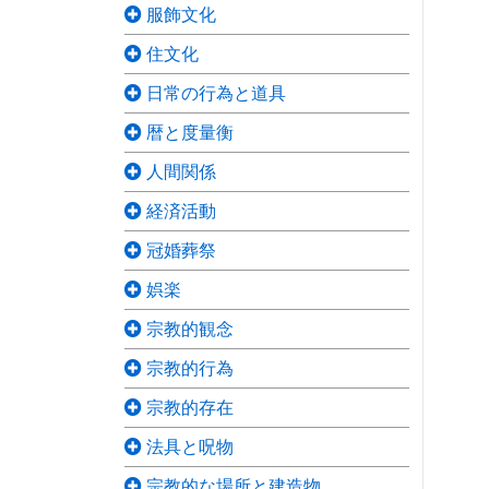
服飾文化
住文化
日常の行為と道具
暦と度量衡
人間関係
経済活動
冠婚葬祭
娯楽
宗教的観念
宗教的行為
宗教的存在
法具と呪物
宗教的な場所と建造物