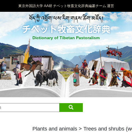
東京外国語大学 AA研 チベット牧畜文化辞典編纂チーム 運営
བོད་ཀྱི་འབྲོག་ལས་རིག་གནས་ཚིག་མཛོད།
チベット牧畜文化辞典
Dictionary of Tibetan Pastoralism
Plants and animals > Trees and shrubs (w