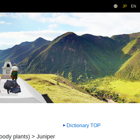
JP
EN
Dictionary TOP
oody plants) > Juniper