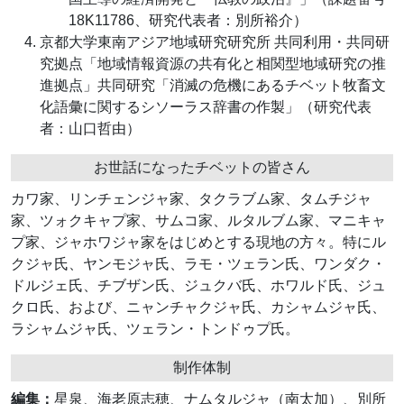
18K11786、研究代表者：別所裕介）
京都大学東南アジア地域研究研究所 共同利用・共同研
究拠点「地域情報資源の共有化と相関型地域研究の推
進拠点」共同研究「消滅の危機にあるチベット牧畜文
化語彙に関するシソーラス辞書の作製」（研究代表
者：山口哲由）
お世話になったチベットの皆さん
カワ家、リンチェンジャ家、タクラブム家、タムチジャ
家、ツォクキャプ家、サムコ家、ルタルブム家、マニキャ
プ家、ジャホワジャ家をはじめとする現地の方々。特にル
クジャ氏、ヤンモジャ氏、ラモ・ツェラン氏、ワンダク・
ドルジェ氏、チブザン氏、ジュクバ氏、ホワルド氏、ジュ
クロ氏、および、ニャンチャクジャ氏、カシャムジャ氏、
ラシャムジャ氏、ツェラン・トンドゥプ氏。
制作体制
編集：
星泉、海老原志穂、ナムタルジャ（南太加）、別所