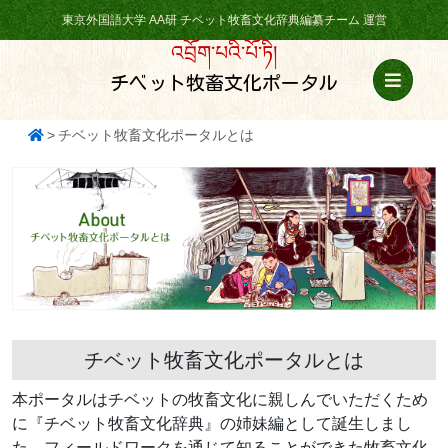
東京外国語大学 AA研 チベット牧畜文化辞典編纂チーム 運営
འབྲོག་པའི་པོ་ཏི།
チベット牧畜文化ポータル
チベット牧畜文化ポータルとは
チベット牧畜文化ポータルとは
本ポータルはチベットの牧畜文化に親しんでいただくため
に『チベット牧畜文化辞典』の姉妹編として誕生しまし
た。フィールドワークを通じて知ることができた牧畜文化