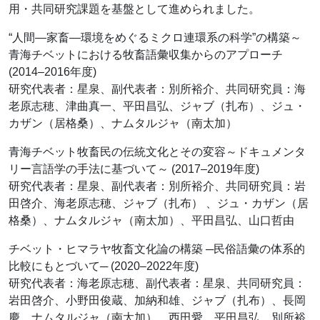
用・共同研究課題を基盤として進められました。
“人間―家畜―環境をめぐるミクロ連環系の科学”の構築～
青海チベットにおける牧畜語彙収集からのアプローチ
(2014–2016年度)
研究代表者：星泉、副代表者：別所裕介、共同研究員：海
老原志穂、津曲真一、平田昌弘、ジャブ（扎布）、ジュ・
カザン（居格桑）、ナムタルジャ（南太加）
青海チベット牧畜民の伝統文化とその変容～ドキュメンタ
リー言語学の手法に基づいて～ (2017–2019年度)
研究代表者：星泉、副代表者：別所裕介、共同研究員：岩
田啓介、海老原志穂、ジャブ（扎布） 、ジュ・カザン（居
格桑）、ナムタルジャ（南太加）、平田昌弘、山口哲由
チベット・ヒマラヤ牧畜文化論の構築 ─民俗語彙の体系的
比較にもとづいて─ (2020–2022年度)
研究代表者：海老原志穂、副代表者：星泉、共同研究員：
岩田啓介、小野田俊蔵、加納和雄、ジャブ（扎布）、長岡
慶、ナムタルジャ（南太加）、西田愛、平田昌弘、別所裕