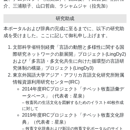
介、三浦順子、山口哲由、ラシャムジャ（拉先加）
研究助成
本ポータルおよび辞典の完成に至るまでに、以下の研究助
成を受けました。ここに記して御礼申し上げます。
文部科学省特別経費「言語の動態と多様性に関する国
際研究ネットワークの新展開」プロジェクト(LingDy2)
および「多言語・多文化共生に向けた循環型の言語研
究体制の構築」プロジェクト(LingDy3)
東京外国語大学アジア・アフリカ言語文化研究所附属
情報資源利用研究センター(IRC)
2014年度IRCプロジェクト「チベット牧畜語彙デ
ータベース」（代表者：星泉）
– 牧畜民の生活文化を図解するためのイラスト40枚作成
に対して
2019年度IRCプロジェクト「チベット牧畜文化辞
典」（代表者：星泉）
– 牧畜文化辞典および新設の牧畜文化ポータルのサイト