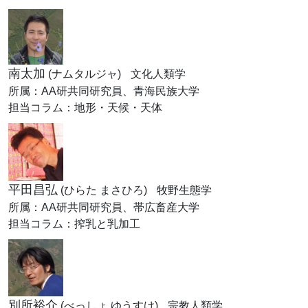
南太加
(ナムタルジャ)
文化人類学
所属：AA研共同研究員、青海民族大学
担当コラム：地形・天候・天体
平田昌弘
(ひらた まさひろ)
牧野生態学
所属：AA研共同研究員、帯広畜産大学
担当コラム：搾乳と乳加工
別所裕介
(べっしょ ゆうすけ)
宗教人類学