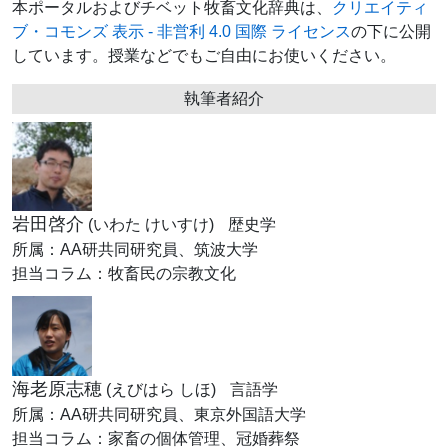
本ポータルおよびチベット牧畜文化辞典は、
クリエイティ
ブ・コモンズ 表示 - 非営利 4.0 国際 ライセンス
の下に公開
しています。授業などでもご自由にお使いください。
執筆者紹介
岩田啓介
(いわた けいすけ)
歴史学
所属：AA研共同研究員、筑波大学
担当コラム：牧畜民の宗教文化
海老原志穂
(えびはら しほ)
言語学
所属：AA研共同研究員、東京外国語大学
担当コラム：家畜の個体管理、冠婚葬祭