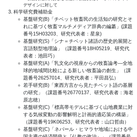
デザインに対して
科学研究費補助金
基盤研究(B)「チベット牧畜民の生活知の研究とそ
れに基づく牧畜マルチメディア辞典の編纂」(課題
番号15H03203、研究代表者：星泉)
基盤研究(S)「シナ＝チベット諸語の歴史的展開と
言語類型地理論」（課題番号18H05219、研究代
表者：池田巧）
基盤研究(A)「乳文化の視座からの牧畜論考―全地
球的地域間比較による新しい牧畜論の創生」（課
題番号26257014、研究代表者：平田昌弘）
若手研究(B)「東西方言から見たチベット語の基層
の研究」（課題番号26770137、研究代表者：海老
原志穂）
基盤研究(C)「標高帯モデルに基づく山地農業に対
する気候変動の影響解明と計画的適応策の構築」
（課題番号19K06253、研究代表者：山口哲由）
基盤研究(C)「ネパール・ヒマラヤ地域における中
国主導の経済開発と『仏教の政治』」（課題番号