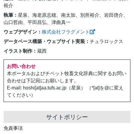
裕介
執筆：
星泉、海老原志穂、南太加、別所裕介、岩田啓介、
山口哲由、平田昌弘、津曲真一
ウェブデザイン：
株式会社フラグメント
データベース構築・ウェブサイト実装：
チュラロックス
イラスト制作：
蔵西
お問い合わせ
本ポータルおよびチベット牧畜文化辞典に関するお問い
合わせは下記宛にお願いします。
E-mail: hoshi[at]aa.tufs.ac.jp（星泉） （*[at]を@に変え
てください）
サイトポリシー
免責事項