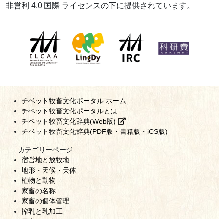
非営利 4.0 国際 ライセンスの下に提供されています。
チベット牧畜文化ポータル ホーム
チベット牧畜文化ポータルとは
チベット牧畜文化辞典(Web版)
チベット牧畜文化辞典(PDF版・書籍版・iOS版)
カテゴリーページ
宿営地と放牧地
地形・天候・天体
植物と動物
家畜の名称
家畜の個体管理
搾乳と乳加工