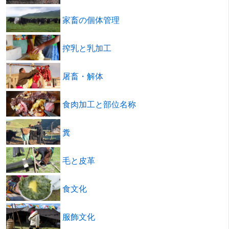
家畜の個体管理
搾乳と乳加工
屠畜・解体
食肉加工と部位名称
糞
毛と皮革
食文化
服飾文化