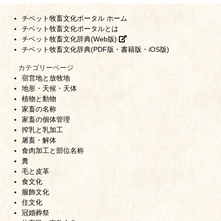
チベット牧畜文化ポータル ホーム
チベット牧畜文化ポータルとは
チベット牧畜文化辞典(Web版)
チベット牧畜文化辞典(PDF版・書籍版・iOS版)
カテゴリーページ
宿営地と放牧地
地形・天候・天体
植物と動物
家畜の名称
家畜の個体管理
搾乳と乳加工
屠畜・解体
食肉加工と部位名称
糞
毛と皮革
食文化
服飾文化
住文化
冠婚葬祭