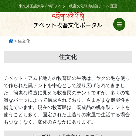
東京外国語大学 AA研 チベット牧畜文化辞典編纂チーム 運営
འབྲོག་པའི་པོ་ཏི།
チベット牧畜文化ポータル
住文化
住文化
チベット・アムド地方の牧畜民の生活は、ヤクの毛を使っ
て作られた黒テントを中心として繰り広げられてきまし
た。簡素な構造に見える牧畜民のテントですが、多くの複
雑なパーツによって構成されており、さまざまな機能性も
備えています。現在の牧畜民は、既成品の帆布製テントを
使うことも多く、固定された土造りの家屋で生活する場合
も少なくなく、変化のさなかにあります。